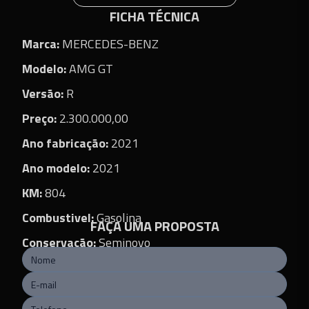
FICHA TÉCNICA
Marca
:
MERCEDES-BENZ
Modelo
:
AMG GT
Versão
:
R
Preço
:
2.300.000,00
Ano fabricação
:
2021
Ano modelo
:
2021
KM
:
804
Combustivel
:
Gasolina
FAÇA UMA PROPOSTA
Conservação
:
Seminovo
Transmissão
:
Automático
Portas
:
2