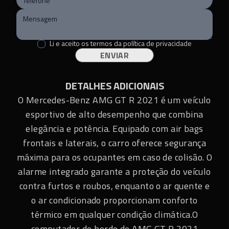
Cor
:
Verde
Blindado
:
Não
Bluetooth
:
Não
Li e aceito os termos da
política de privacidade
ENVIAR
Teto solar
:
Não
Conversível
:
Não
DETALHES ADICIONAIS
Piloto automático
:
Não
O Mercedes-Benz AMG GT R 2021 é um veículo
esportivo de alto desempenho que combina
elegância e potência. Equipado com air bags
frontais e laterais, o carro oferece segurança
máxima para os ocupantes em caso de colisão. O
alarme integrado garante a proteção do veículo
contra furtos e roubos, enquanto o ar quente e
o ar condicionado proporcionam conforto
térmico em qualquer condição climática.O
computador de bordo do AMG GT R 2021