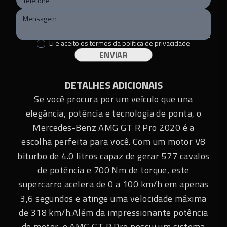
Transmissão
:
Automático
Portas
:
2
Cor
:
Cinza
Li e aceito os termos da
política de privacidade
ENVIAR
Blindado
:
Não
Bluetooth
:
Não
DETALHES ADICIONAIS
Teto solar
:
Não
Se você procura por um veículo que una
elegância, potência e tecnologia de ponta, o
Conversível
:
Não
Mercedes-Benz AMG GT R Pro 2020 é a
Piloto automático
:
Não
escolha perfeita para você. Com um motor V8
biturbo de 4.0 litros capaz de gerar 577 cavalos
de potência e 700 Nm de torque, este
supercarro acelera de 0 a 100 km/h em apenas
3,6 segundos e atinge uma velocidade máxima
de 318 km/h.Além da impressionante potência
do motor, o AMG GT R Pro possui um sistema